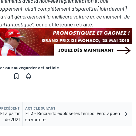
s éléments avec la nouvelle réglementation et que
loppement, allait complètement disparaître [loin devant]
ari ait généralement la meilleure voiture en ce moment. Je
ail fantastique",
conclut le jeune retraité.
er ou sauvegarder cet article
 PRÉCÉDENT
ARTICLE SUIVANT
F1 à partir
EL3 - Ricciardo explose les temps, Verstappen
de 2021
sa voiture