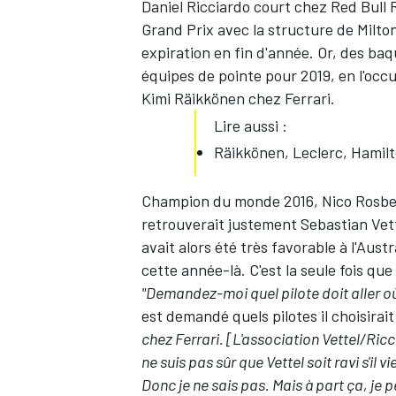
Daniel Ricciardo
court chez Red Bull R
Grand Prix avec la structure de Milto
expiration en fin d'année. Or, des baq
équipes de pointe pour 2019, en l'occ
Kimi Räikkönen chez
Ferrari
.
Lire aussi :
Räikkönen, Leclerc, Hamilto
Champion du monde 2016, Nico Rosberg 
retrouverait justement
Sebastian Vet
avait alors été très favorable à l'Austr
cette année-là. C'est la seule fois qu
"Demandez-moi quel pilote doit aller où 
est demandé quels pilotes il choisirait 
chez Ferrari. [L'association Vettel/Ric
ne suis pas sûr que Vettel soit ravi s'il 
Donc je ne sais pas. Mais à part ça, je 