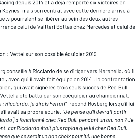
acing depuis 2014 et a déjà remporté six victoires en
n Keynes, mais son contrat avec cette dernière arrive à
uets pourraient se libérer au sein des deux autres
urrence celui de Valtteri Bottas chez Mercedes et celui de
n : Vettel sur son possible équipier 2019
conseille à Ricciardo de se diriger vers Maranello, où il
tel
, avec qui il avait fait équipe en 2014 ; la confrontation
alien, qui avait signé les trois seuls succès de Red Bull
e Vettel a été battu par son coéquipier au championnat.
: Ricciardo, je dirais Ferrari",
répond Rosberg lorsqu'il lui
s'il avait sa propre écurie.
"Je pense qu'il devrait partir
ciardo] a fonctionné chez Red Bull, pendant un an, non ? Je
vient, car Ricciardo était plus rapide que lui chez Red Bull.
pense que ce serait un bon choix pour lui, une bonne