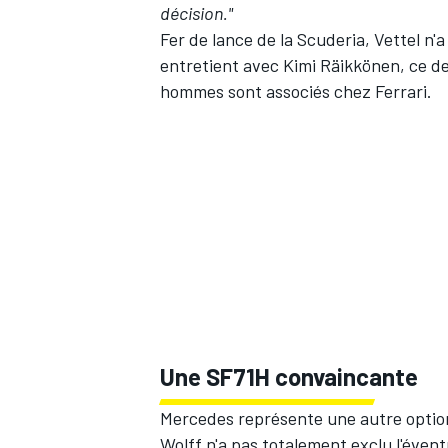
décision."
Fer de lance de la Scuderia, Vettel n'a j
entretient avec Kimi Räikkönen, ce de
hommes sont associés chez Ferrari.
Une SF71H convaincante
Mercedes représente une autre option p
Wolff n'a pas totalement exclu l'éventu