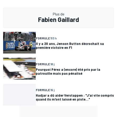
Plus de
Fabien Gaillard
FORMULE 1
13 h
Il y a 20 ans, Jenson Button décrochait sa
première victoire en F1
FORMULE 1
8 j
Pourquoi Pérez a (encore) été pris par la
patrouille mais pas pénalisé
FORMULE 1
9 j
Hadjar a dû aider Verstappen : "J'ai vite compris
quand ils m'ont laissé en piste..."