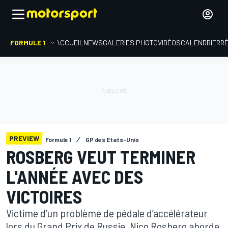
FORMULE 1
ACCUEIL
NEWS
GALERIES PHOTO
VIDÉOS
CALENDRIER
R
PREVIEW
Formule 1
GP des Etats-Unis
ROSBERG VEUT TERMINER
L'ANNÉE AVEC DES
VICTOIRES
Victime d’un problème de pédale d’accélérateur
lors du Grand Prix de Russie, Nico Rosberg aborde