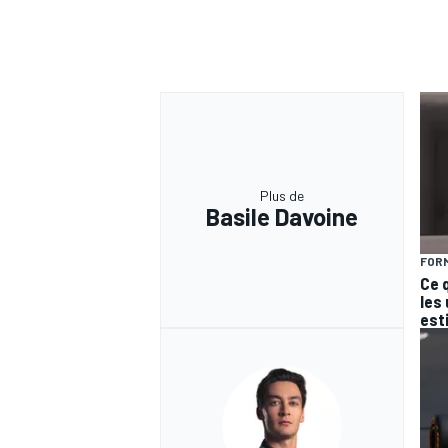
Plus de
Basile Davoine
FORM
Ce 
les
est