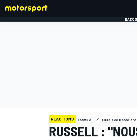
RACCO
FORMULE 1
RÉACTIONS
Formule 1
Essais de Barcelone
RUSSELL : "NO