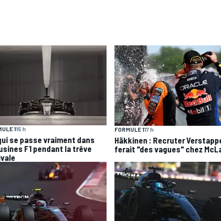
ULE 1
15 h
FORMULE 1
17 h
qui se passe vraiment dans
Häkkinen : Recruter Verstapp
 usines F1 pendant la trêve
ferait "des vagues" chez McL
ivale