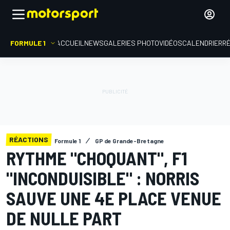
FORMULE 1
ACCUEIL
NEWS
GALERIES PHOTO
VIDÉOS
CALENDRIER
R
RÉACTIONS
Formule 1
GP de Grande-Bretagne
RYTHME "CHOQUANT", F1
"INCONDUISIBLE" : NORRIS
SAUVE UNE 4E PLACE VENUE
DE NULLE PART