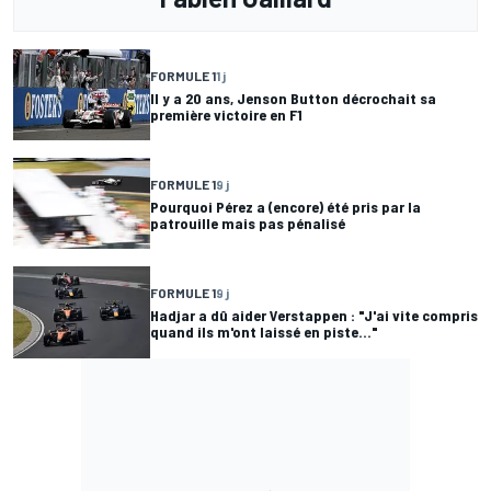
FORMULE 1
1 j
Il y a 20 ans, Jenson Button décrochait sa
première victoire en F1
FORMULE 1
9 j
Pourquoi Pérez a (encore) été pris par la
patrouille mais pas pénalisé
FORMULE 1
9 j
Hadjar a dû aider Verstappen : "J'ai vite compris
quand ils m'ont laissé en piste..."