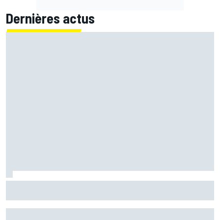
Dernières actus
Le Rallye de Finlande était-il trop rapide ? Les pilotes WRC
divisés après les accidents