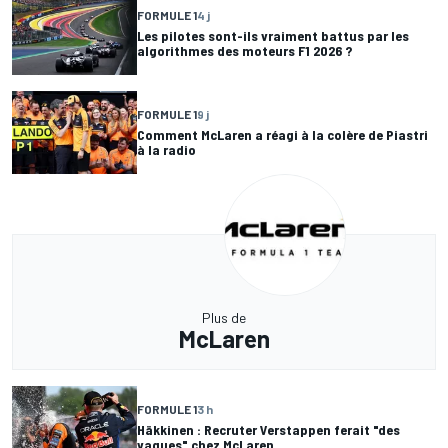
FORMULE 1
4 j
Les pilotes sont-ils vraiment battus par les
algorithmes des moteurs F1 2026 ?
FORMULE 1
9 j
Comment McLaren a réagi à la colère de Piastri
à la radio
Plus de
McLaren
FORMULE 1
3 h
Häkkinen : Recruter Verstappen ferait "des
vagues" chez McLaren