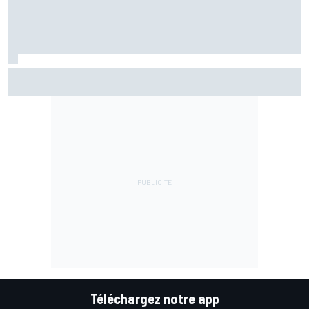
"L'alliance parfaite" : Crutchlow croit en Quartararo chez
Honda
Téléchargez notre app