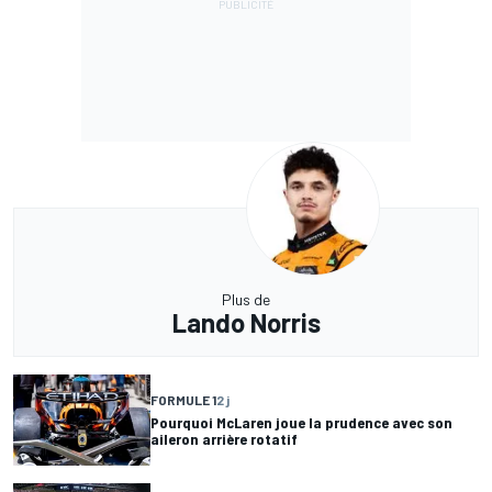
Plus de
Lando Norris
FORMULE 1
2 j
Pourquoi McLaren joue la prudence avec son
aileron arrière rotatif