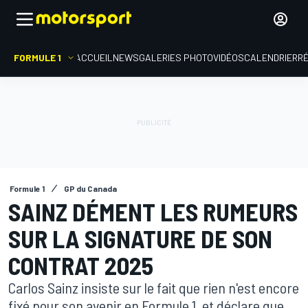
FORMULE 1
ACCUEIL
NEWS
GALERIES PHOTO
VIDÉOS
CALENDRIER
R
Formule 1
GP du Canada
SAINZ DÉMENT LES RUMEURS
SUR LA SIGNATURE DE SON
CONTRAT 2025
Carlos Sainz insiste sur le fait que rien n'est encore
fixé pour son avenir en Formule 1, et déclare que