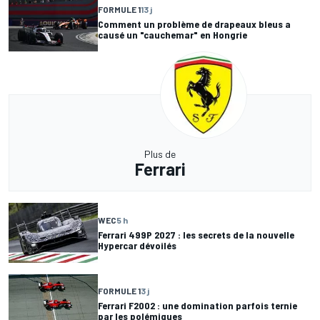
FORMULE 1
13 j
Comment un problème de drapeaux bleus a
causé un "cauchemar" en Hongrie
Plus de
Ferrari
WEC
5 h
Ferrari 499P 2027 : les secrets de la nouvelle
Hypercar dévoilés
FORMULE 1
3 j
Ferrari F2002 : une domination parfois ternie
par les polémiques