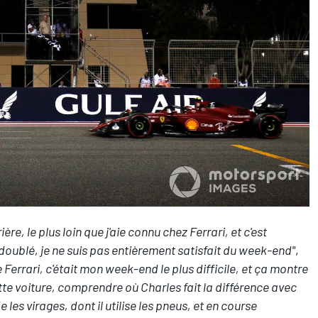
ière, le plus loin que j'aie connu chez Ferrari, et c'est
oublé, je ne suis pas entièrement satisfait du week-end"
,
 Ferrari, c'était mon week-end le plus difficile, et ça montre
e voiture, comprendre où Charles fait la différence avec
 les virages, dont il utilise les pneus, et en course