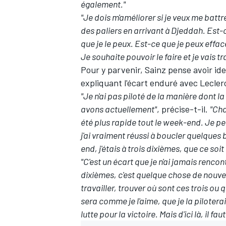
également."
"Je dois m'améliorer si je veux me battre
des paliers en arrivant à Djeddah. Est-
que je le peux. Est-ce que je peux effa
Je souhaite pouvoir le faire et je vais tr
AUTRES CHAMPIONNATS
Pour y parvenir, Sainz pense avoir ide
expliquant l'écart enduré avec Lecler
"Je n'ai pas piloté de la manière dont la
avons actuellement"
, précise-t-il.
"Cha
été plus rapide tout le week-end. Je pe
j'ai vraiment réussi à boucler quelques 
end, j'étais à trois dixièmes, que ce soit
"C'est un écart que je n'ai jamais rencon
dixièmes, c'est quelque chose de nouvea
travailler, trouver où sont ces trois ou 
sera comme je l'aime, que je la piloterai
lutte pour la victoire. Mais d'ici là, il fau