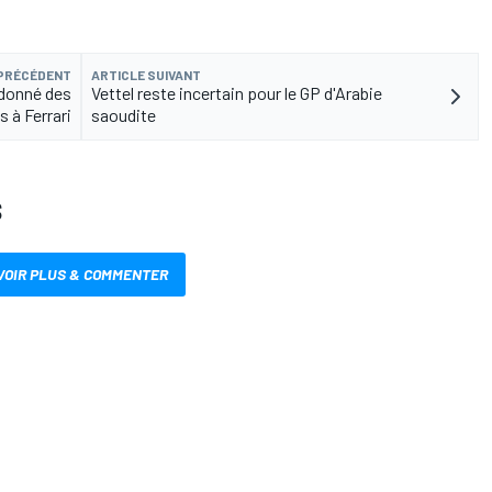
 PRÉCÉDENT
ARTICLE SUIVANT
 donné des
Vettel reste incertain pour le GP d'Arabie
s à Ferrari
saoudite
S
VOIR PLUS & COMMENTER