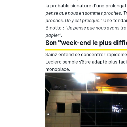
la probable signature d'une prolongati
pense que nous en sommes proches. Tr
proches. On y est presque."
Une tendan
Binotto :
"Je pense que nous avons trou
papier"
.
Son "week-end le plus diffic
Sainz entend se concentrer rapidement 
Leclerc semble s'être adapté plus faci
monoplace.