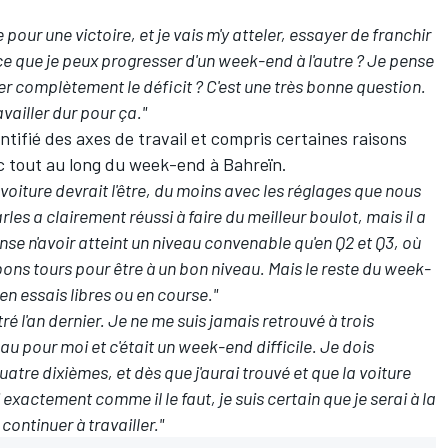
 pour une victoire, et je vais m'y atteler, essayer de franchir
ce que je peux progresser d'un week-end à l'autre ? Je pense
cer complètement le déficit ? C'est une très bonne question.
availler dur pour ça."
ntifié des axes de travail et compris certaines raisons
c tout au long du week-end à Bahreïn.
 voiture devrait l'être, du moins avec les réglages que nous
rles a clairement réussi à faire du meilleur boulot, mais il a
nse n'avoir atteint un niveau convenable qu'en Q2 et Q3, où
bons tours pour être à un bon niveau. Mais le reste du week-
 en essais libres ou en course."
tré l'an dernier. Je ne me suis jamais retrouvé à trois
u pour moi et c'était un week-end difficile. Je dois
quatre dixièmes, et dès que j'aurai trouvé et que la voiture
 exactement comme il le faut, je suis certain que je serai à la
t continuer à travailler."