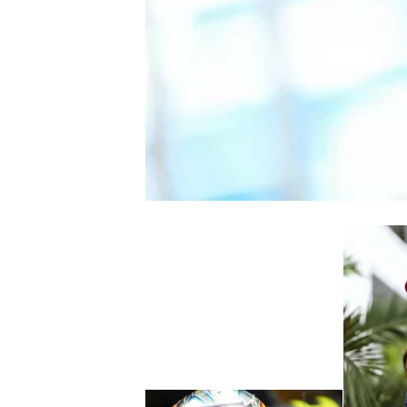
WRC
WEC