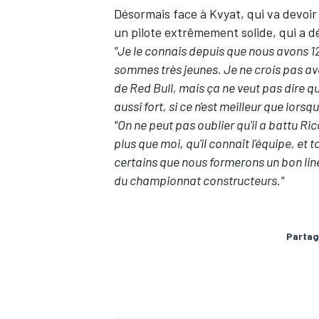
Désormais face à Kvyat, qui va devoir 
un pilote extrêmement solide, qui a 
"Je le connais depuis que nous avons 1
sommes très jeunes. Je ne crois pas avoi
de Red Bull, mais ça ne veut pas dire qu'
AUTRES CHAMPIONNATS
aussi fort, si ce n'est meilleur que lorsqu
"On ne peut pas oublier qu'il a battu Ri
plus que moi, qu'il connaît l'équipe, et t
certains que nous formerons un bon li
du championnat constructeurs."
Partag