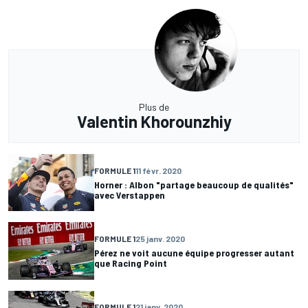
Plus de
Valentin Khorounzhiy
FORMULE 1
11 févr. 2020
Horner : Albon "partage beaucoup de qualités"
avec Verstappen
FORMULE 1
25 janv. 2020
Pérez ne voit aucune équipe progresser autant
que Racing Point
FORMULE 1
21 janv. 2020