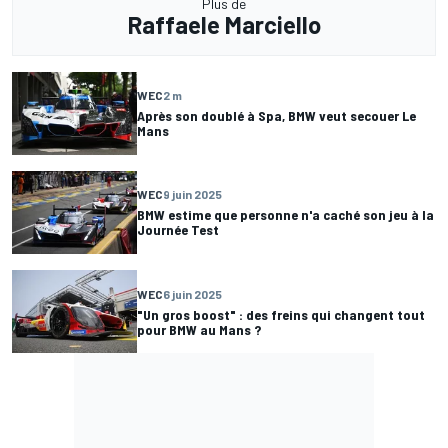
Plus de
Raffaele Marciello
WEC
2 m
Après son doublé à Spa, BMW veut secouer Le
Mans
WEC
9 juin 2025
BMW estime que personne n'a caché son jeu à la
Journée Test
WEC
6 juin 2025
"Un gros boost" : des freins qui changent tout
pour BMW au Mans ?