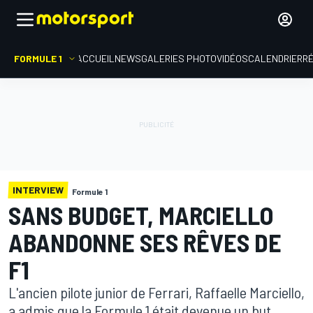
FORMULE 1
ACCUEIL
NEWS
GALERIES PHOTO
VIDÉOS
CALENDRIER
R
INTERVIEW
Formule 1
SANS BUDGET, MARCIELLO
ABANDONNE SES RÊVES DE
F1
L'ancien pilote junior de Ferrari, Raffaelle Marciello,
a admis que la Formule 1 était devenue un but