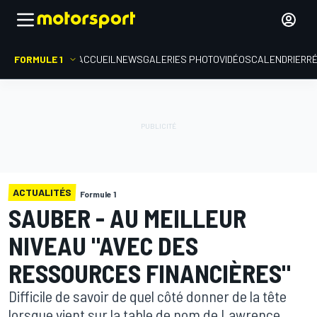
FORMULE 1
ACCUEIL
NEWS
GALERIES PHOTO
VIDÉOS
CALENDRIER
R
ACTUALITÉS
Formule 1
SAUBER - AU MEILLEUR
NIVEAU "AVEC DES
RESSOURCES FINANCIÈRES"
Difficile de savoir de quel côté donner de la tête
lorsque vient sur la table de nom de Lawrence