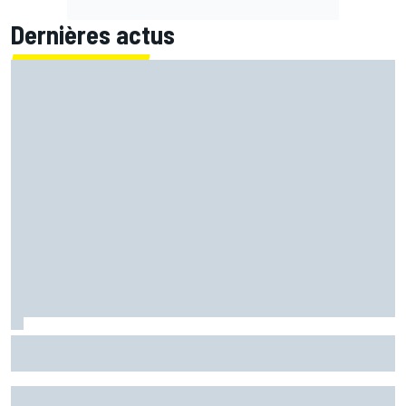
Dernières actus
Pour Bagnaia, Stoner a affirmé une évidence en lui
apportant son soutien