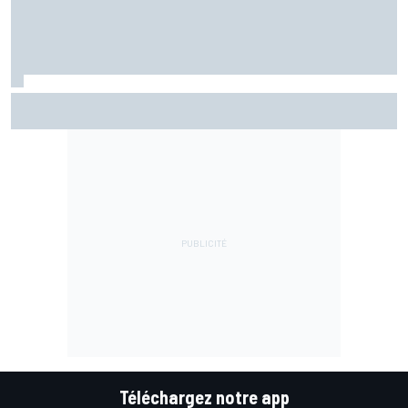
Bagnaia plus gêné qu'il l'avait imaginé par son opération du
bras
Téléchargez notre app