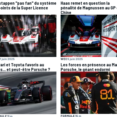
stappen "pas fan" du système
Haas remet en question la
points de la Super Licence
pénalité de Magnussen au GP
Chine
WEC
5 juin 2025
7 juin 2025
Les forces en présence au Ma
rari et Toyota favoris au
Porsche, le géant endormi
s... et peut-être Porsche ?
FORMULE 1
5 m
ULE 1
1 m