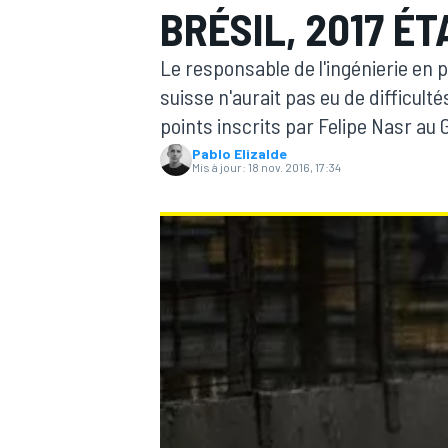
BRÉSIL, 2017 É
Le responsable de l'ingénierie en p
suisse n'aurait pas eu de difficul
points inscrits par Felipe Nasr au 
Pablo Elizalde
MOTOGP
Mis à jour:
18 nov. 2016, 17:34