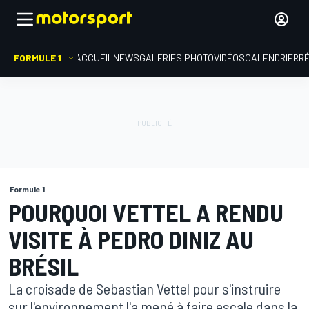
FORMULE 1
ACCUEIL
NEWS
GALERIES PHOTO
VIDÉOS
CALENDRIER
R
Formule 1
POURQUOI VETTEL A RENDU
VISITE À PEDRO DINIZ AU
BRÉSIL
La croisade de Sebastian Vettel pour s'instruire
sur l'environnement l'a mené à faire escale dans la