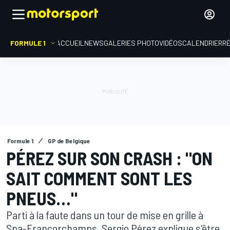
FORMULE 1
ACCUEIL
NEWS
GALERIES PHOTO
VIDÉOS
CALENDRIER
R
Formule 1
GP de Belgique
PÉREZ SUR SON CRASH : "ON
SAIT COMMENT SONT LES
PNEUS…"
Parti à la faute dans un tour de mise en grille à
Spa-Francorchamps, Sergio Pérez explique s'être