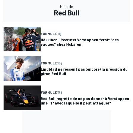
Plus de
Red Bull
FORMULE 1
1 j
Häkkinen : Recruter Verstappen ferait "des
vagues" chez McLaren
FORMULE 1
5 j
Lindblad ne ressent pas (encore) la pression du
giron Red Bull
FORMULE 1
7 j
Red Bull regrette de ne pas donner à Verstappen
une F1 "avec laquelle il peut attaquer"