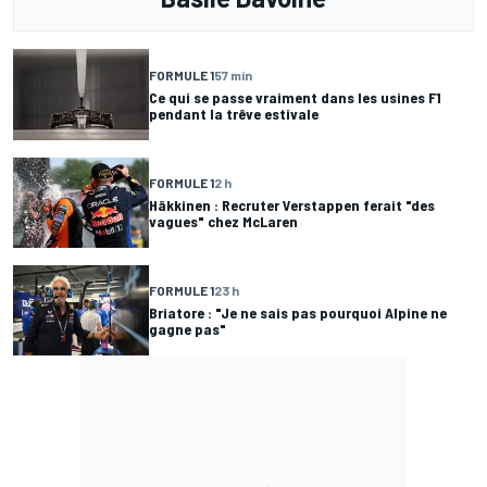
FORMULE 1
57 min
Ce qui se passe vraiment dans les usines F1
pendant la trêve estivale
FORMULE 1
2 h
Häkkinen : Recruter Verstappen ferait "des
vagues" chez McLaren
FORMULE 1
23 h
Briatore : "Je ne sais pas pourquoi Alpine ne
gagne pas"