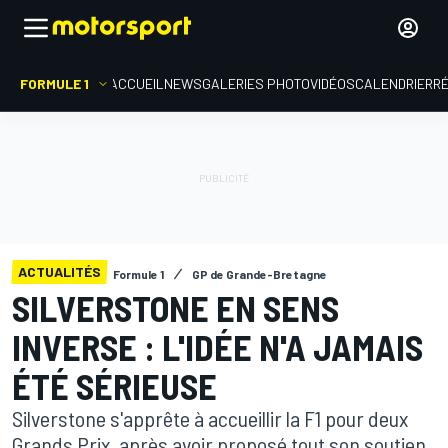
FORMULE 1
ACCUEIL
NEWS
GALERIES PHOTO
VIDÉOS
CALENDRIER
R
ACTUALITÉS
Formule 1
GP de Grande-Bretagne
SILVERSTONE EN SENS
INVERSE : L'IDÉE N'A JAMAIS
ÉTÉ SÉRIEUSE
Silverstone s'apprête à accueillir la F1 pour deux
Grands Prix, après avoir proposé tout son soutien