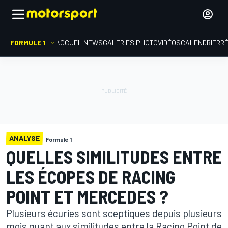
FORMULE 1
ACCUEIL
NEWS
GALERIES PHOTO
VIDÉOS
CALENDRIER
R
ANALYSE
Formule 1
QUELLES SIMILITUDES ENTRE
LES ÉCOPES DE RACING
POINT ET MERCEDES ?
Plusieurs écuries sont sceptiques depuis plusieurs
mois quant aux similitudes entre la Racing Point de