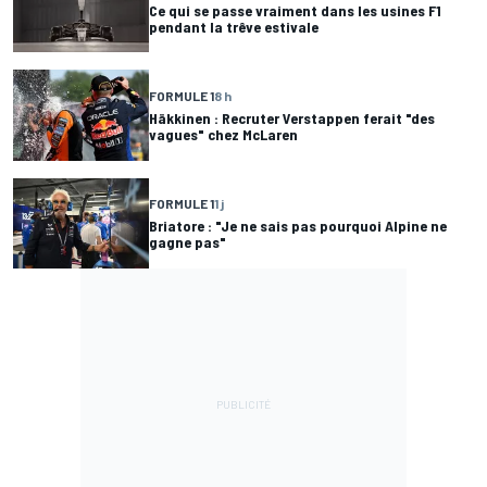
Ce qui se passe vraiment dans les usines F1
pendant la trêve estivale
FORMULE 1
8 h
Häkkinen : Recruter Verstappen ferait "des
vagues" chez McLaren
FORMULE 1
1 j
Briatore : "Je ne sais pas pourquoi Alpine ne
gagne pas"