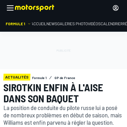
FORMULE 1
ACCUEIL
NEWS
GALERIES PHOTO
VIDÉOS
CALENDRIER
R
ACTUALITÉS
Formule 1
GP de France
SIROTKIN ENFIN À L'AISE
DANS SON BAQUET
La position de conduite du pilote russe lui a posé
de nombreux problèmes en début de saison, mais
Williams est enfin parvenu à régler la question.