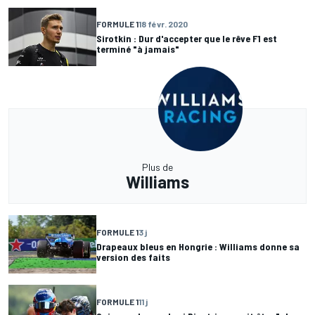
FORMULE 1
18 févr. 2020
Sirotkin : Dur d'accepter que le rêve F1 est
terminé "à jamais"
Plus de
Williams
FORMULE 1
3 j
Drapeaux bleus en Hongrie : Williams donne sa
version des faits
FORMULE 1
11 j