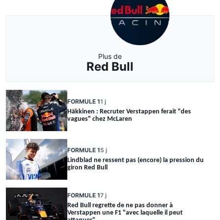
Plus de
Red Bull
FORMULE 1
1 j
Häkkinen : Recruter Verstappen ferait "des
vagues" chez McLaren
FORMULE 1
5 j
Lindblad ne ressent pas (encore) la pression du
giron Red Bull
FORMULE 1
7 j
Red Bull regrette de ne pas donner à
Verstappen une F1 "avec laquelle il peut