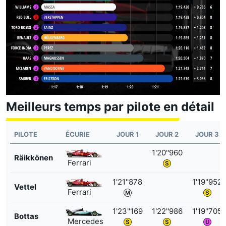
Meilleurs temps par pilote en détail
PILOTE
ÉCURIE
JOUR 1
JOUR 2
JOUR 3
1'20''960
Räikkönen
Ferrari
1'21''878
1'19''952
Vettel
Ferrari
1'23''169
1'22''986
1'19''705
Bottas
Mercedes