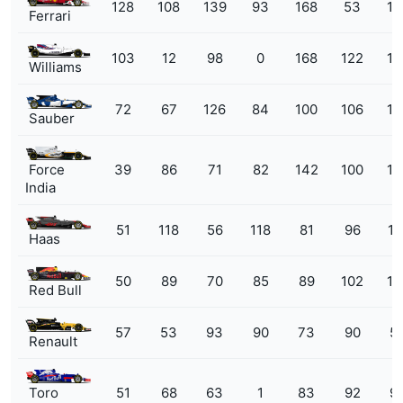
128
108
139
93
168
53
15
Ferrari
103
12
98
0
168
122
16
Williams
72
67
126
84
100
106
13
Sauber
Force
39
86
71
82
142
100
13
India
51
118
56
118
81
96
11
Haas
50
89
70
85
89
102
12
Red Bull
57
53
93
90
73
90
5
Renault
Toro
51
68
63
1
83
92
9