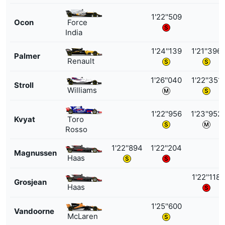
1'22''509
Ocon
Force
India
1'24''139
1'21''396
Palmer
Renault
1'26''040
1'22''351
Stroll
Williams
1'22''956
1'23''952
Kvyat
Toro
Rosso
1'22''894
1'22''204
Magnussen
Haas
1'22''118
Grosjean
Haas
1'25''600
Vandoorne
McLaren