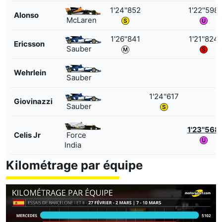
1'24''852
1'22''598
Alonso
McLaren
1'26''841
1'21''824
Ericsson
Sauber
Wehrlein
Sauber
1'24''617
Giovinazzi
Sauber
1'23''568
Celis Jr
Force
India
Kilométrage par équipe