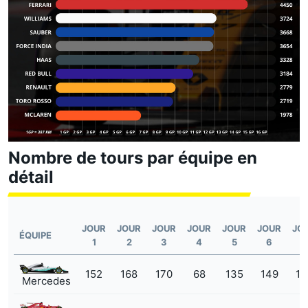
Nombre de tours par équipe en
détail
JOUR
JOUR
JOUR
JOUR
JOUR
JOUR
JO
ÉQUIPE
1
2
3
4
5
6
7
152
168
170
68
135
149
14
Mercedes