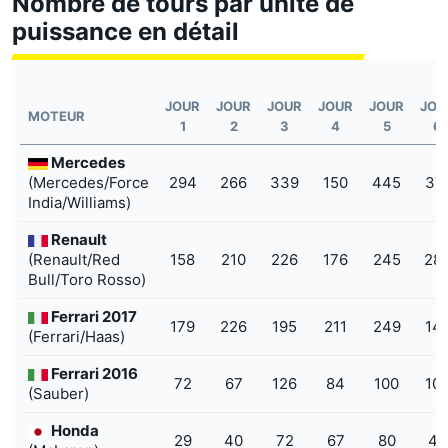
Nombre de tours par unité de
puissance en détail
JOUR
JOUR
JOUR
JOUR
JOUR
JOU
MOTEUR
1
2
3
4
5
6
Mercedes
(Mercedes/Force
294
266
339
150
445
37
India/Williams)
Renault
(Renault/Red
158
210
226
176
245
28
Bull/Toro Rosso)
Ferrari 2017
179
226
195
211
249
14
(Ferrari/Haas)
Ferrari 2016
72
67
126
84
100
10
(Sauber)
Honda
29
40
72
67
80
46