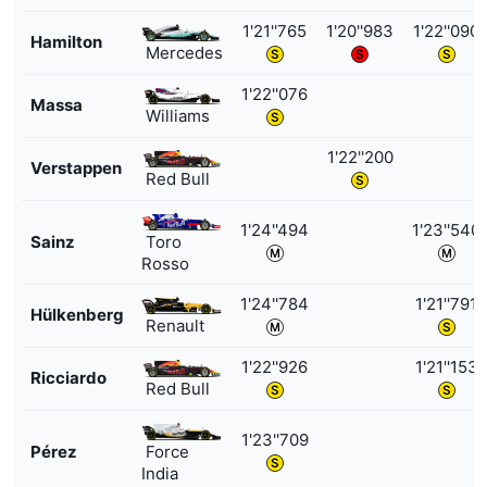
1'21''765
1'20''983
1'22''090
Hamilton
Mercedes
1'22''076
Massa
Williams
1'22''200
Verstappen
Red Bull
1'24''494
1'23''540
Sainz
Toro
Rosso
1'24''784
1'21''791
Hülkenberg
Renault
1'22''926
1'21''153
Ricciardo
Red Bull
1'23''709
Pérez
Force
India