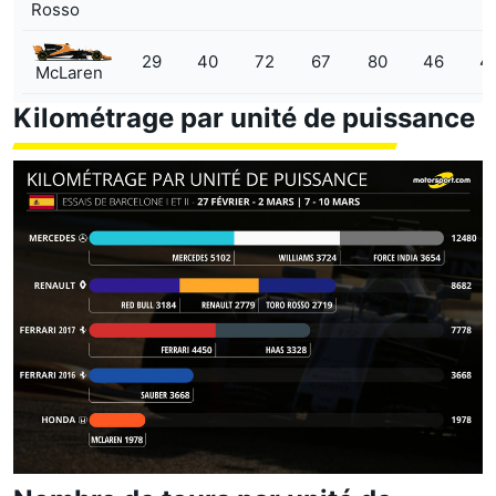
Rosso
29
40
72
67
80
46
4
McLaren
Kilométrage par unité de puissance