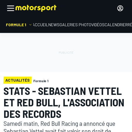
FORMULE 1
ACCUEIL
NEWS
GALERIES PHOTO
VIDÉOS
CALENDRIER
R
ACTUALITÉS
Formule 1
STATS - SEBASTIAN VETTEL
ET RED BULL, L'ASSOCIATION
DES RECORDS
Samedi matin, Red Bull Racing a annoncé que
Sebastian Vettel avait fait valoir son droit de