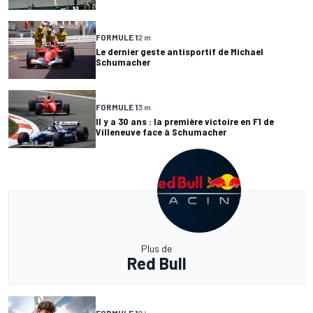
FORMULE 1
2 m
Le dernier geste antisportif de Michael
Schumacher
FORMULE 1
3 m
Il y a 30 ans : la première victoire en F1 de
Villeneuve face à Schumacher
Plus de
Red Bull
FORMULE 1
2 j