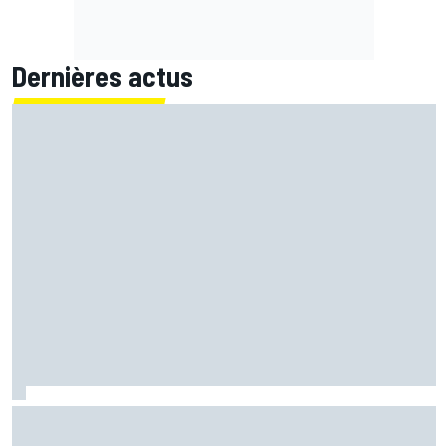
Dernières actus
Ferrari F2002 : une domination parfois ternie par les
polémiques