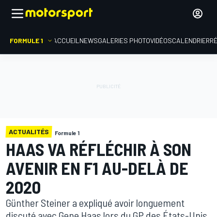
FORMULE 1
ACCUEIL
NEWS
GALERIES PHOTO
VIDÉOS
CALENDRIER
R
ACTUALITÉS
Formule 1
HAAS VA RÉFLÉCHIR À SON
AVENIR EN F1 AU-DELÀ DE
2020
Günther Steiner a expliqué avoir longuement
discuté avec Gene Haas lors du GP des États-Unis