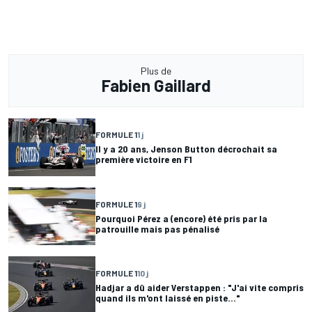
Plus de
Fabien Gaillard
FORMULE 1
1 j
Il y a 20 ans, Jenson Button décrochait sa
première victoire en F1
FORMULE 1
9 j
Pourquoi Pérez a (encore) été pris par la
patrouille mais pas pénalisé
FORMULE 1
10 j
Hadjar a dû aider Verstappen : "J'ai vite compris
quand ils m'ont laissé en piste..."