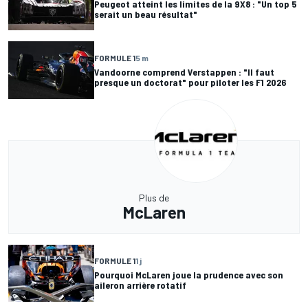
Peugeot atteint les limites de la 9X8 : "Un top 5
serait un beau résultat"
FORMULE 1
5 m
Vandoorne comprend Verstappen : "Il faut
presque un doctorat" pour piloter les F1 2026
Plus de
McLaren
FORMULE 1
1 j
Pourquoi McLaren joue la prudence avec son
aileron arrière rotatif