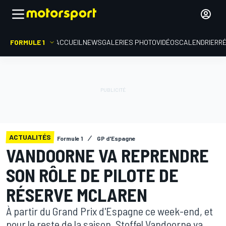
FORMULE 1
ACCUEIL
NEWS
GALERIES PHOTO
VIDÉOS
CALENDRIER
R
ACTUALITÉS
Formule 1
GP d'Espagne
VANDOORNE VA REPRENDRE
SON RÔLE DE PILOTE DE
RÉSERVE MCLAREN
À partir du Grand Prix d'Espagne ce week-end, et
pour le reste de la saison, Stoffel Vandoorne va