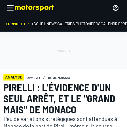
FORMULE 1
ACCUEIL
NEWS
GALERIES PHOTO
VIDÉOS
CALENDRIER
R
ANALYSE
Formule 1
GP de Monaco
PIRELLI : L'ÉVIDENCE D'UN
SEUL ARRÊT, ET LE "GRAND
MAIS" DE MONACO
Peu de variations stratégiques sont attendues à
Monaco de la part de Pirelli, même si la course