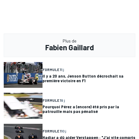
Plus de
Fabien Gaillard
FORMULE 1
1 j
Il y a 20 ans, Jenson Button décrochait sa
première victoire en F1
FORMULE 1
9 j
Pourquoi Pérez a (encore) été pris par la
patrouille mais pas pénalisé
FORMULE 1
10 j
Hadjar a dû aider Verstappen : "J'ai vite compris