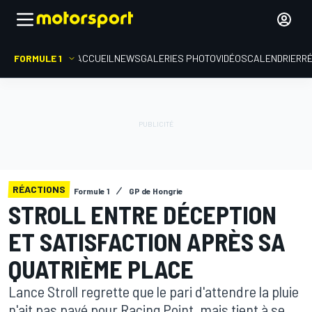
FORMULE 1
ACCUEIL
NEWS
GALERIES PHOTO
VIDÉOS
CALENDRIER
R
RÉACTIONS
Formule 1
GP de Hongrie
STROLL ENTRE DÉCEPTION
ET SATISFACTION APRÈS SA
QUATRIÈME PLACE
Lance Stroll regrette que le pari d'attendre la pluie
n'ait pas payé pour Racing Point, mais tient à se