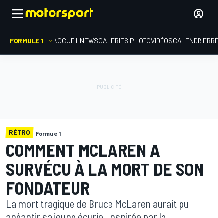
FORMULE 1
ACCUEIL
NEWS
GALERIES PHOTO
VIDÉOS
CALENDRIER
R
RÉTRO
Formule 1
COMMENT MCLAREN A
SURVÉCU À LA MORT DE SON
FONDATEUR
La mort tragique de Bruce McLaren aurait pu
anéantir sa jeune écurie. Inspirée par la