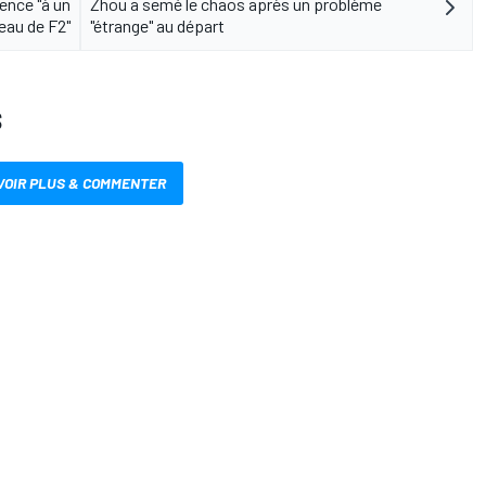
ence "à un
Zhou a semé le chaos après un problème
eau de F2"
"étrange" au départ
S
VOIR PLUS & COMMENTER