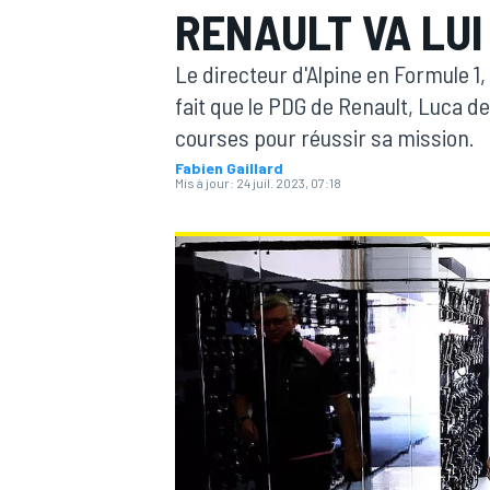
RENAULT VA LUI
Le directeur d'Alpine en Formule 1
fait que le PDG de Renault, Luca de 
courses pour réussir sa mission.
Fabien Gaillard
MOTOGP
Mis à jour:
24 juil. 2023, 07:18