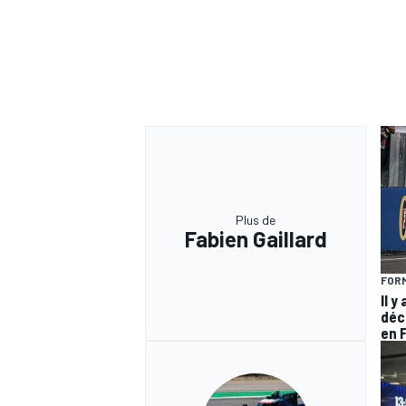
Plus de
Fabien Gaillard
FORM
Il y
déc
en 