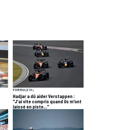
FORMULE 1
8 j
Hadjar a dû aider Verstappen :
"J'ai vite compris quand ils m'ont
laissé en piste..."