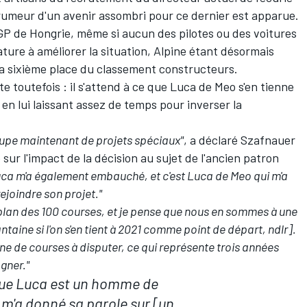
 rumeur d'un avenir assombri pour ce dernier est apparue.
GP de Hongrie, même si aucun des pilotes ou des voitures
ature à améliorer la situation, Alpine étant désormais
la sixième place du
classement constructeurs
.
te toutefois : il s'attend à ce que Luca de Meo s'en tienne
n lui laissant assez de temps pour inverser la
ccupe maintenant de projets spéciaux"
, a déclaré Szafnauer
é sur l'impact de la décision au sujet de l'ancien patron
uca m'a également embauché, et c'est Luca de Meo qui m'a
ejoindre son projet."
le plan des 100 courses, et je pense que nous en sommes à une
taine si l'on s'en tient à 2021 comme point de départ, ndlr].
ne de courses à disputer, ce qui représente trois années
gner."
que Luca est un homme de
l m'a donné sa parole sur [un