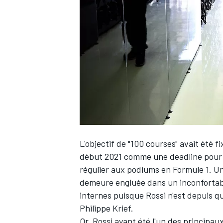
WRC
L'objectif de "100 courses" avait été f
début 2021 comme une deadline pour 
régulier aux podiums en Formule 1. Un
WEC
demeure engluée dans un inconfortabl
internes puisque Rossi n'est depuis qu
Philippe Krief.
Or, Rossi ayant été l'un des principau