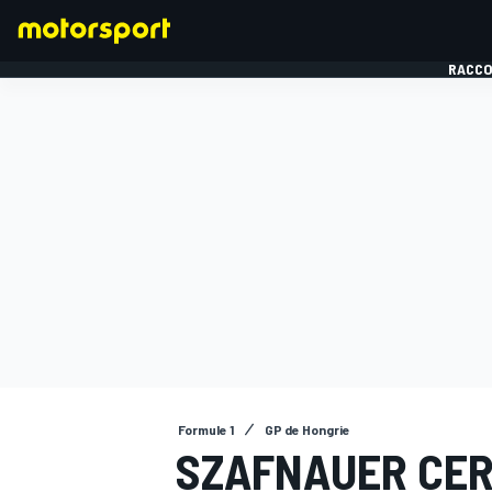
RACCO
FORMULE 1
Formule 1
GP de Hongrie
SZAFNAUER CER