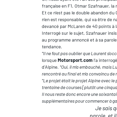
française en F1, Otmar Szafnauer, la
Et ce n'est pas le double abandon du 
n'en est responsable, qui va être de n
devancé par
McLaren
de 40 points à 
Interrogé sur le sujet, Szafnauer insis
au programme annoncé et à sa parole e
tendance.
"Il ne faut pas oublier que Laurent s'o
lorsque
Motorsport.com
l'a interrog
d'Alpine.
"Oui, il m'a embauché, mais L
rencontré au final et m'a convaincu de r
"Le projet était le projet Alpine avec 
trentaine de courses [plutôt une cinquan
Il nous reste donc encore une soixantai
supplémentaires pour commencer à ga
Je sais 
parole, et i