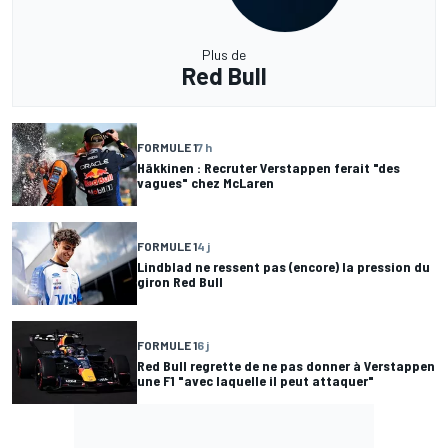
Plus de
Red Bull
FORMULE 1
7 h
Häkkinen : Recruter Verstappen ferait "des
vagues" chez McLaren
FORMULE 1
4 j
Lindblad ne ressent pas (encore) la pression du
giron Red Bull
FORMULE 1
6 j
Red Bull regrette de ne pas donner à Verstappen
une F1 "avec laquelle il peut attaquer"