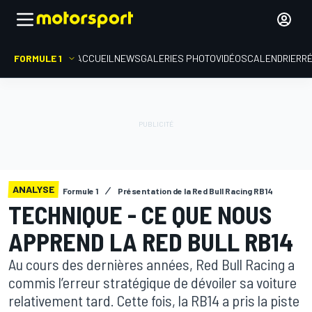
FORMULE 1
ACCUEIL
NEWS
GALERIES PHOTO
VIDÉOS
CALENDRIER
R
ANALYSE
Formule 1
Présentation de la Red Bull Racing RB14
TECHNIQUE - CE QUE NOUS
APPREND LA RED BULL RB14
Au cours des dernières années, Red Bull Racing a
commis l’erreur stratégique de dévoiler sa voiture
relativement tard. Cette fois, la RB14 a pris la piste