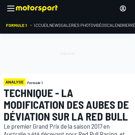
FORMULE 1
ACCUEIL
NEWS
GALERIES PHOTO
VIDÉOS
CALENDRIER
R
ANALYSE
Formule 1
TECHNIQUE - LA
MODIFICATION DES AUBES DE
DÉVIATION SUR LA RED BULL
Le premier Grand Prix de la saison 2017 en
Australie a été décevant pour Red Bull Racing, et