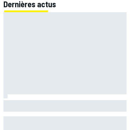
Dernières actus
Ferrari F2002 : une domination parfois ternie par les
polémiques