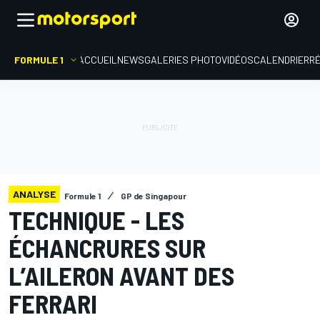
FORMULE 1
ACCUEIL
NEWS
GALERIES PHOTO
VIDÉOS
CALENDRIER
R
ANALYSE
Formule 1
GP de Singapour
TECHNIQUE - LES
ÉCHANCRURES SUR
L’AILERON AVANT DES
FERRARI