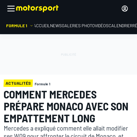
FORMULE 1
ACCUEIL
NEWS
GALERIES PHOTO
VIDÉOS
CALENDRIER
R
ACTUALITÉS
Formule 1
COMMENT MERCEDES
PRÉPARE MONACO AVEC SON
EMPATTEMENT LONG
Mercedes a expliqué comment elle allait modifier
ses W09 pour affronter le circuit de Monaco, et