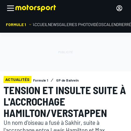
FORMULE 1
ACCUEIL
NEWS
GALERIES PHOTO
VIDÉOS
CALENDRIER
R
ACTUALITÉS
Formule 1
GP de Bahreïn
TENSION ET INSULTE SUITE À
L'ACCROCHAGE
HAMILTON/VERSTAPPEN
Un nom d'oiseau a fusé à Sakhir, suite à
l'accrochage entre Lewis Hamilton et Max