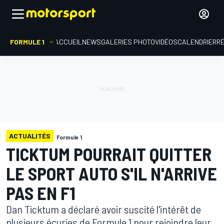
FORMULE 1
ACCUEIL
NEWS
GALERIES PHOTO
VIDÉOS
CALENDRIER
R
ACTUALITÉS
Formule 1
TICKTUM POURRAIT QUITTER
LE SPORT AUTO S'IL N'ARRIVE
PAS EN F1
Dan Ticktum a déclaré avoir suscité l'intérêt de
plusieurs écuries de Formule 1 pour rejoindre leur