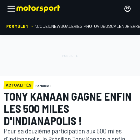
FORMULE 1
ACCUEIL
NEWS
GALERIES PHOTO
VIDÉOS
CALENDRIER
R
ACTUALITÉS
Formule 1
TONY KANAAN GAGNE ENFIN
LES 500 MILES
D'INDIANAPOLIS !
Pour sa douzième participation aux 500 miles
d'Indianapolis, le Brésilien Tony Kanaan a enfin