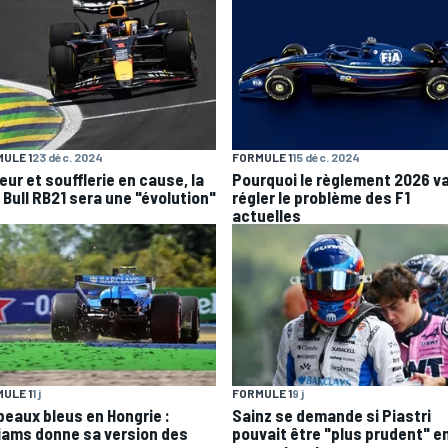
ULE 1
23 déc. 2024
FORMULE 1
15 déc. 2024
eur et soufflerie en cause, la
Pourquoi le règlement 2026 v
 Bull RB21 sera une "évolution"
régler le problème des F1
actuelles
ULE 1
1 j
FORMULE 1
9 j
peaux bleus en Hongrie :
Sainz se demande si Piastri
liams donne sa version des
pouvait être "plus prudent" en