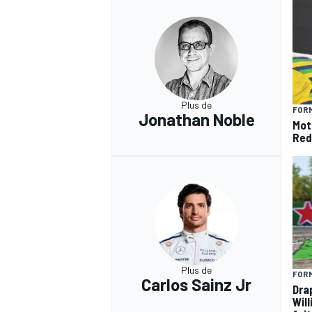
Plus de
FORM
Jonathan Noble
Mot
Red
Plus de
FORM
Carlos Sainz Jr
Dra
Wil