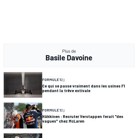
Plus de
Basile Davoine
FORMULE 1
2 j
Ce qui se passe vraiment dans les usines F1
pendant la trêve estivale
FORMULE 1
2 j
Häkkinen : Recruter Verstappen ferait "des
vagues" chez McLaren