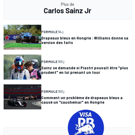
Plus de
Carlos Sainz Jr
FORMULE 1
4 j
Drapeaux bleus en Hongrie : Williams donne sa
version des faits
FORMULE 1
13 j
Sainz se demande si Piastri pouvait être "plus
prudent" en lui prenant un tour
FORMULE 1
13 j
Comment un problème de drapeaux bleus a
causé un "cauchemar" en Hongrie