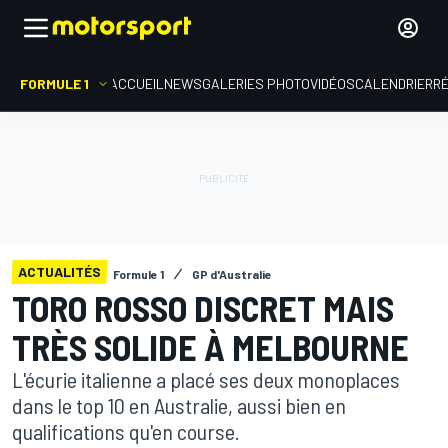
FORMULE 1
ACCUEIL
NEWS
GALERIES PHOTO
VIDÉOS
CALENDRIER
R
ACTUALITÉS
Formule 1
GP d'Australie
TORO ROSSO DISCRET MAIS
TRÈS SOLIDE À MELBOURNE
L'écurie italienne a placé ses deux monoplaces
dans le top 10 en Australie, aussi bien en
qualifications qu'en course.