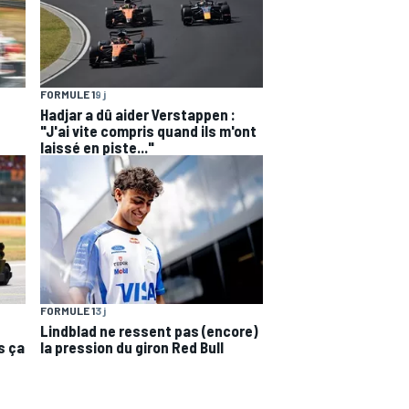
FORMULE 1
9 j
Hadjar a dû aider Verstappen :
"J'ai vite compris quand ils m'ont
laissé en piste..."
FORMULE 1
3 j
Lindblad ne ressent pas (encore)
s ça
la pression du giron Red Bull