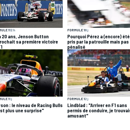
ULE 1
12 h
FORMULE 1
8 j
 a 20 ans, Jenson Button
Pourquoi Pérez a (encore) été
rochait sa première victoire
pris par la patrouille mais pas
F1
pénalisé
ULE 1
1 j
FORMULE 1
2 j
son : le niveau de Racing Bulls
Lindblad : "Arriver en F1 sans
est plus une surprise"
permis de conduire, je trouvai
amusant"