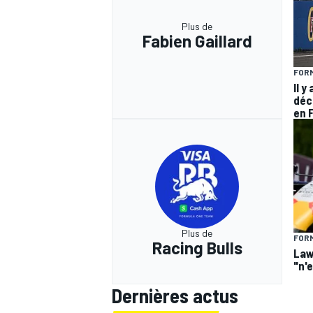
Plus de
Fabien Gaillard
FORM
Il y
déc
en 
Plus de
FORM
Racing Bulls
Law
"n'
Dernières actus