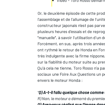
Vidéo - Toro Rosso démarr
Or, le deuxième épisode de cette pr
l'assemblage et de l'allumage de l'un
constructeur japonais n'est pas parve
plusieurs heures d'essais et de reprog
"manuelle", à savoir l'utilisation d'un
Forcément, en sus, après trois anné
ont rythmé le retour de Honda en Form
très indulgente avec la firme nippo
sur la fiabilité du moteur suite au pr
Qu'à cela ne tienne, Toro Rosso n'a pa
sociaux une Foire Aux Questions un pe
envers le moteur Honda :
"
Q) A-t-il fallu quelque chose comme
R) Nan, le moteur a démarré du premie
Q) Avez-vous réalisé que l'image dans