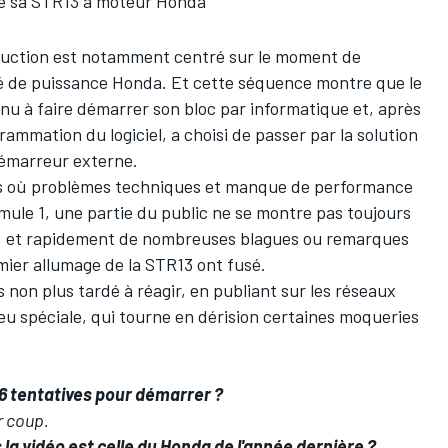
e sa STR13 à moteur Honda
oduction est notamment centré sur le moment de
ité de puissance Honda. Et cette séquence montre que le
nu à faire démarrer son bloc par informatique et, après
rammation du logiciel, a choisi de passer par la solution
 démarreur externe.
es où problèmes techniques et manque de performance
ule 1, une partie du public ne se montre pas toujours
ne, et rapidement de nombreuses blagues ou remarques
emier allumage de la STR13 ont fusé.
s non plus tardé à réagir, en publiant sur les réseaux
u spéciale, qui tourne en dérision certaines moqueries
 6 tentatives pour démarrer ?
r coup.
 la vidéo est celle du Honda de l'année dernière ?