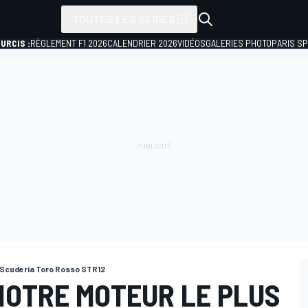
TOUTES LES SÉRIES
URCIS :
RÈGLEMENT F1 2026
CALENDRIER 2026
VIDÉOS
GALERIES PHOTO
PARIS S
 Scuderia Toro Rosso STR12
NOTRE MOTEUR LE PLUS