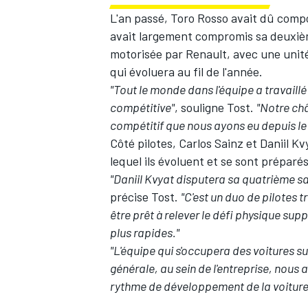
L'an passé, Toro Rosso avait dû compo
avait largement compromis sa deuxième 
motorisée par Renault, avec une unit
qui évoluera au fil de l'année.
"Tout le monde dans l'équipe a travaill
compétitive"
, souligne Tost.
"Notre châ
compétitif que nous ayons eu depuis le 
Côté pilotes,
Carlos Sainz
et
Daniil Kv
lequel ils évoluent et se sont prépar
"Daniil Kvyat disputera sa quatrième sa
précise Tost.
"C'est un duo de pilotes tr
être prêt à relever le défi physique sup
plus rapides."
"L'équipe qui s'occupera des voitures su
générale, au sein de l'entreprise, nous a
rythme de développement de la voiture 