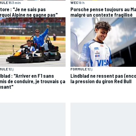
ULE 1
53 min
WEC
19 h
tore : "Je ne sais pas
Porsche pense toujours au M
rquoi Alpine ne gagne pas"
malgré un contexte fragilisé
ULE 1
2 j
FORMULE 1
2 j
blad : "Arriver en F1 sans
Lindblad ne ressent pas (enc
mis de conduire, je trouvais ça
la pression du giron Red Bull
sant"