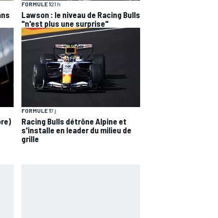
FORMULE 1
21 h
ans
Lawson : le niveau de Racing Bulls
"n'est plus une surprise"
FORMULE 1
7 j
ore)
Racing Bulls détrône Alpine et
s'installe en leader du milieu de
grille