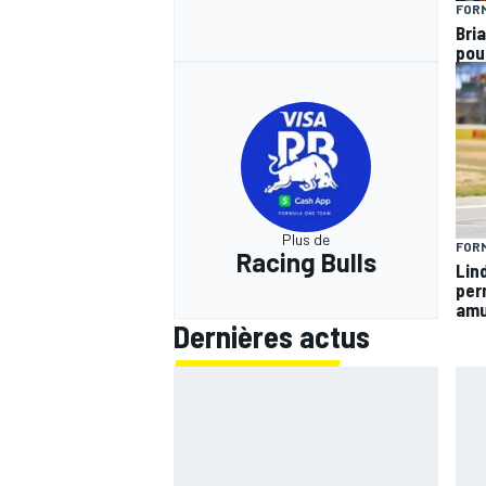
FORM
Bria
pou
Plus de
FORM
Racing Bulls
Lind
per
amu
Dernières actus