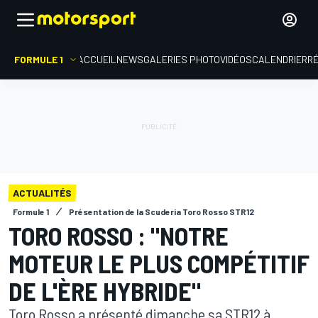
FORMULE 1
ACCUEIL
NEWS
GALERIES PHOTO
VIDÉOS
CALENDRIER
R
ACTUALITÉS
Formule 1
Présentation de la Scuderia Toro Rosso STR12
TORO ROSSO : "NOTRE
MOTEUR LE PLUS COMPÉTITIF
DE L'ÈRE HYBRIDE"
Toro Rosso a présenté dimanche sa STR12 à