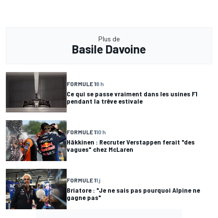
Plus de
Basile Davoine
FORMULE 1
8 h
Ce qui se passe vraiment dans les usines F1
pendant la trêve estivale
FORMULE 1
10 h
Häkkinen : Recruter Verstappen ferait "des
vagues" chez McLaren
FORMULE 1
1 j
Briatore : "Je ne sais pas pourquoi Alpine ne
gagne pas"