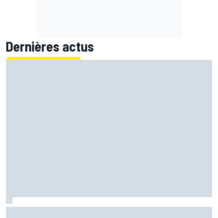
Dernières actus
Quartararo perdu : "L'impression de monter sur la moto