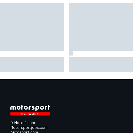
nández assume sa chute mais
Les larmes de Bezzecchi au b
nte le mauvais départ de
de l'effort : "La pause estival
rilia
été un cauchemar"
fr.Motor1.com
Motorsportjobs.com
Autosport.com