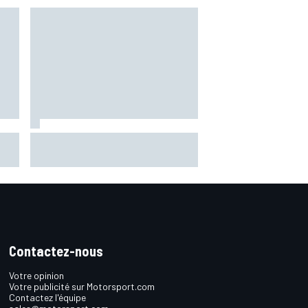
Marc Márquez démuni face à sa
out
perte de rythme : "Nous n'avions
e a
jamais connu ça"
Contactez-nous
Votre opinion
Votre publicité sur Motorsport.com
Contactez l'équipe