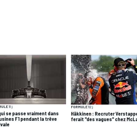
ULE 1
1 j
FORMULE 1
2 j
qui se passe vraiment dans
Häkkinen : Recruter Verstapp
 usines F1 pendant la trêve
ferait "des vagues" chez McL
ivale