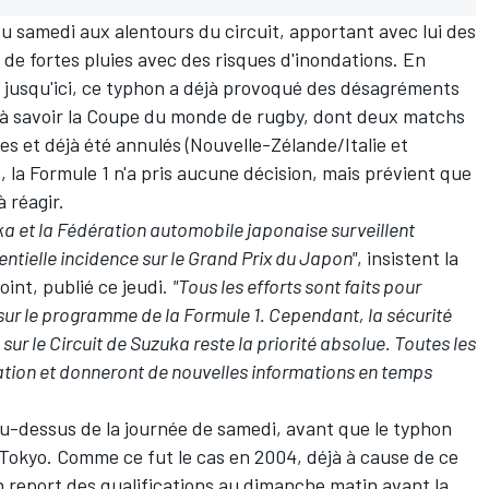
u samedi aux alentours du circuit, apportant avec lui des
 de fortes pluies avec des risques d'inondations. En
s jusqu'ici, ce typhon a déjà provoqué des désagréments
 à savoir la Coupe du monde de rugby, dont deux matchs
res et déjà été annulés (Nouvelle-Zélande/Italie et
, la Formule 1 n'a pris aucune décision, mais prévient que
à réagir.
uka et la Fédération automobile japonaise surveillent
entielle incidence sur le Grand Prix du Japon"
, insistent la
int, publié ce jeudi.
"Tous les efforts sont faits pour
ur le programme de la Formule 1. Cependant, la sécurité
ur le Circuit de Suzuka reste la priorité absolue. Toutes les
tuation et donneront de nouvelles informations en temps
u-dessus de la journée de samedi, avant que le typhon
 Tokyo. Comme ce fut le cas en 2004, déjà à cause de ce
eport des qualifications au dimanche matin avant la