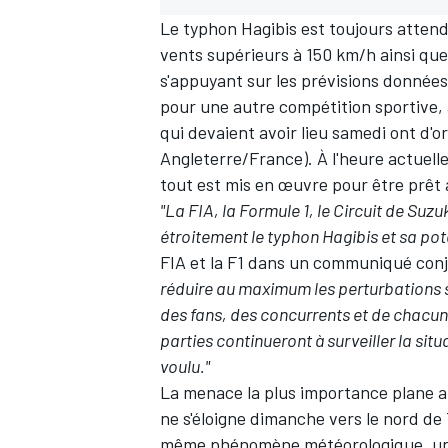
Le typhon Hagibis est toujours attend
vents supérieurs à 150 km/h ainsi que
s'appuyant sur les prévisions donnée
pour une autre compétition sportive,
qui devaient avoir lieu samedi ont d'o
Angleterre/France). À l'heure actuelle
tout est mis en œuvre pour être prêt 
"La FIA, la Formule 1, le Circuit de Suz
étroitement le typhon Hagibis et sa pot
FIA et la F1 dans un communiqué conjo
réduire au maximum les perturbations s
des fans, des concurrents et de chacun s
parties continueront à surveiller la si
voulu."
La menace la plus importance plane a
ne s'éloigne dimanche vers le nord de
même phénomène météorologique, un r