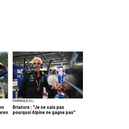
FORMULE 1
2 j
en
Briatore : "Je ne sais pas
aren
pourquoi Alpine ne gagne pas"