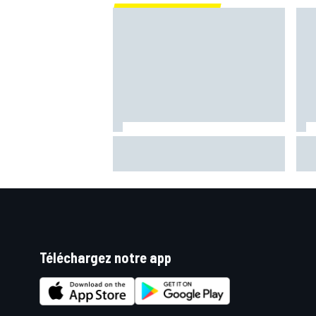
Bagnaia stupéfait par la
Fer
dégradation : "J'ai fait les
poi
derniers tours sans poser le
l'Ap
genou"
Téléchargez notre app