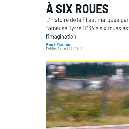
À SIX ROUES
L’Histoire de la F1 est marquée pa
fameuse Tyrrell P34 à six roues est
l’imagination.
René Fagnan
MOTOGP
Publié:
2 mai 2021, 12:18