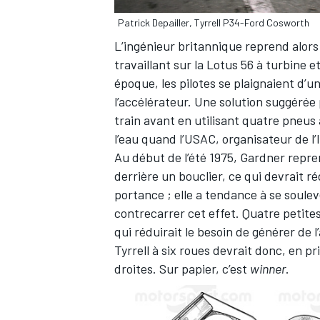
Patrick Depailler, Tyrrell P34-Ford Cosworth
L’ingénieur britannique reprend alors 
travaillant sur la Lotus 56 à turbine 
époque, les pilotes se plaignaient d’u
AUTRES CHAMPIONNATS
l’accélérateur. Une solution suggérée
train avant en utilisant quatre pneus 
l’eau quand l’USAC, organisateur de l’
Au début de l’été 1975, Gardner repre
derrière un bouclier, ce qui devrait ré
portance ; elle a tendance à se soulev
contrecarrer cet effet. Quatre petit
qui réduirait le besoin de générer de l
Tyrrell à six roues devrait donc, en pr
droites. Sur papier, c’est
winner
.