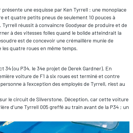
 présente une esquisse par Ken Tyrrell : une monoplace
re et quatre petits pneus de seulement 10 pouces à
e. Tyrrell réussit à convaincre Goodyear de produire et de
ner à des vitesses folles quand le bolide atteindrait la
résoudre est de concevoir une crémaillère munie de
ne les quatre roues en même temps.
ct 34 (ou P34, le 34e projet de Derek Gardner). En
emière voiture de F1 à six roues est terminé et contre
personne à l’exception des employés de Tyrrell, n'est au
ur le circuit de Silverstone. Déception, car cette voiture
ière d’une Tyrrell 005 greffé au train avant de la P34 ; un