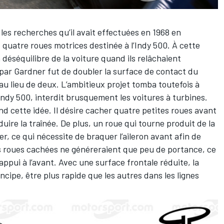
les recherches qu’il avait effectuées en 1968 en
et quatre roues motrices destinée à l’Indy 500. À cette
n déséquilibre de la voiture quand ils relâchaient
 par Gardner fut de doubler la surface de contact du
au lieu de deux. L’ambitieux projet tomba toutefois à
Indy 500, interdit brusquement les voitures à turbines.
nd cette idée. Il désire cacher quatre petites roues avant
duire la traînée. De plus, un roue qui tourne produit de la
er, ce qui nécessite de braquer l’aileron avant afin de
es roues cachées ne généreraient que peu de portance, ce
’appui à l’avant. Avec une surface frontale réduite, la
incipe, être plus rapide que les autres dans les lignes