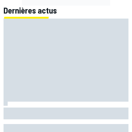
Dernières actus
Quartararo n'a jamais discuté de 2027 avec Yamaha :
"J'avais besoin d'air frais"