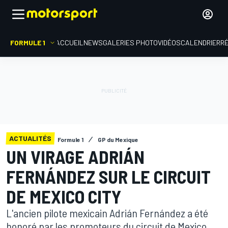
FORMULE 1
ACCUEIL
NEWS
GALERIES PHOTO
VIDÉOS
CALENDRIER
R
ACTUALITÉS
Formule 1
GP du Mexique
UN VIRAGE ADRIÁN
FERNÁNDEZ SUR LE CIRCUIT
DE MEXICO CITY
L'ancien pilote mexicain Adrián Fernández a été
honoré par les promoteurs du circuit de Mexico