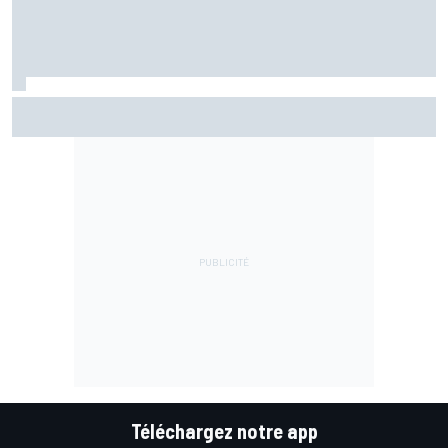
Marc Márquez assume enfin : "Le favori, c'est moi, non ?"
Téléchargez notre app