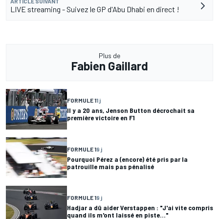
ARTICLE SUIVANT
LIVE streaming - Suivez le GP d'Abu Dhabi en direct !
Plus de
Fabien Gaillard
FORMULE 1
1 j
Il y a 20 ans, Jenson Button décrochait sa
première victoire en F1
FORMULE 1
9 j
Pourquoi Pérez a (encore) été pris par la
patrouille mais pas pénalisé
FORMULE 1
9 j
Hadjar a dû aider Verstappen : "J'ai vite compris
quand ils m'ont laissé en piste..."