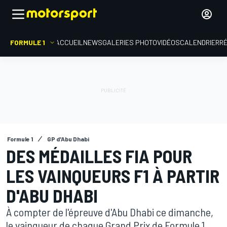
FORMULE 1
ACCUEIL
NEWS
GALERIES PHOTO
VIDÉOS
CALENDRIER
R
Formule 1
GP d'Abu Dhabi
DES MÉDAILLES FIA POUR
LES VAINQUEURS F1 À PARTIR
D'ABU DHABI
À compter de l'épreuve d'Abu Dhabi ce dimanche,
le vainqueur de chaque Grand Prix de Formule 1