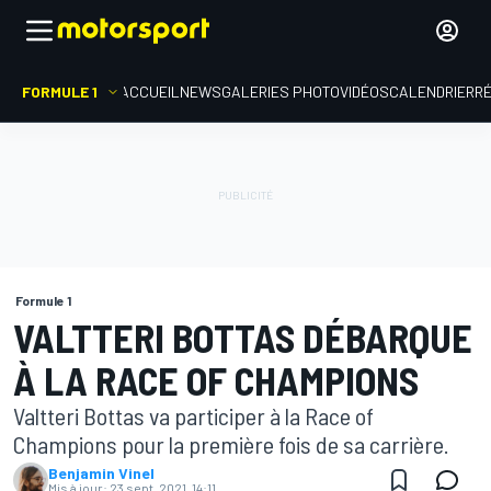
FORMULE 1
ACCUEIL
NEWS
GALERIES PHOTO
VIDÉOS
CALENDRIER
R
Formule 1
VALTTERI BOTTAS DÉBARQUE
À LA RACE OF CHAMPIONS
Valtteri Bottas va participer à la Race of
Champions pour la première fois de sa carrière.
Benjamin Vinel
Mis à jour:
23 sept. 2021, 14:11