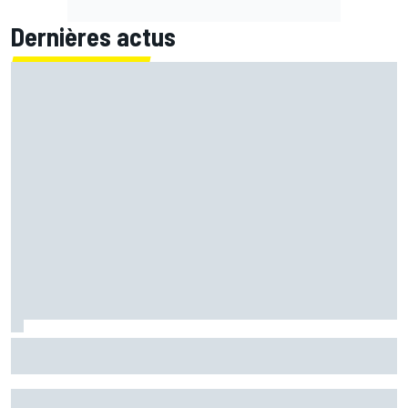
Dernières actus
Pour Bagnaia, Stoner a affirmé une évidence en lui
apportant son soutien