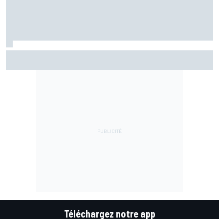
Bagnaia plus gêné qu'il l'avait imaginé par son opération du
bras
Téléchargez notre app