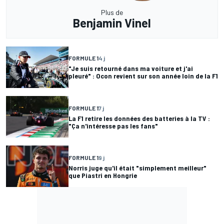
Plus de
Benjamin Vinel
FORMULE 1
4 j
"Je suis retourné dans ma voiture et j'ai
pleuré" : Ocon revient sur son année loin de la F1
FORMULE 1
7 j
La F1 retire les données des batteries à la TV :
"Ça n'intéresse pas les fans"
FORMULE 1
9 j
Norris juge qu'il était "simplement meilleur"
que Piastri en Hongrie