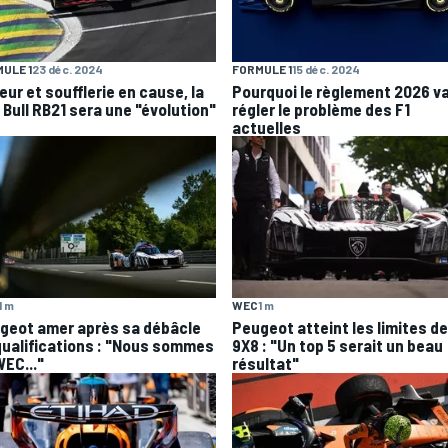
ULE 1
23 déc. 2024
FORMULE 1
15 déc. 2024
eur et soufflerie en cause, la
Pourquoi le règlement 2026 v
 Bull RB21 sera une "évolution"
régler le problème des F1
actuelles
1 m
WEC
1 m
geot amer après sa débâcle
Peugeot atteint les limites de
qualifications : "Nous sommes
9X8 : "Un top 5 serait un beau
WEC..."
résultat"