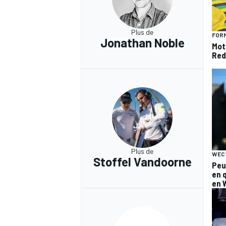
Plus de
FORM
Jonathan Noble
Mot
Red
Plus de
WEC
Stoffel Vandoorne
Peu
en 
en 