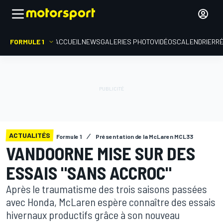
FORMULE 1
ACCUEIL
NEWS
GALERIES PHOTO
VIDÉOS
CALENDRIER
R
ACTUALITÉS
Formule 1
Présentation de la McLaren MCL33
VANDOORNE MISE SUR DES
ESSAIS "SANS ACCROC"
Après le traumatisme des trois saisons passées
avec Honda, McLaren espère connaître des essais
hivernaux productifs grâce à son nouveau