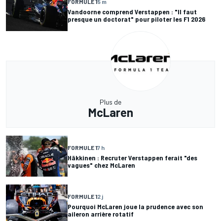
FORMULE 1
5 m
Vandoorne comprend Verstappen : "Il faut
presque un doctorat" pour piloter les F1 2026
Plus de
McLaren
FORMULE 1
7 h
Häkkinen : Recruter Verstappen ferait "des
vagues" chez McLaren
FORMULE 1
2 j
Pourquoi McLaren joue la prudence avec son
aileron arrière rotatif