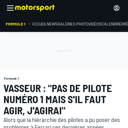
FORMULE 1
ACCUEIL
NEWS
GALERIES PHOTO
VIDÉOS
CALENDRIER
R
Formule 1
VASSEUR : "PAS DE PILOTE
NUMÉRO 1 MAIS S'IL FAUT
AGIR, J'AGIRAI"
Alors que la hiérarchie des pilotes a pu poser des
problèmes à Ferrari ces dernières années,