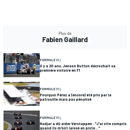
Plus de
Fabien Gaillard
FORMULE 1
3 j
Il y a 20 ans, Jenson Button décrochait sa
première victoire en F1
FORMULE 1
11 j
Pourquoi Pérez a (encore) été pris par la
patrouille mais pas pénalisé
FORMULE 1
11 j
Hadjar a dû aider Verstappen : "J'ai vite compris
quand ils m'ont laissé en piste..."