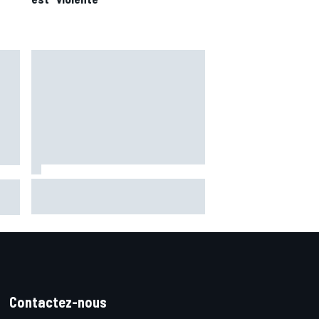
Marc Márquez assume enfin : "Le
 les
favori, c'est moi, non ?"
1
Contactez-nous