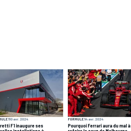
ULE 1
10 avr. 2024
FORMULE 1
4 avr. 2024
retti F1 inaugure ses
Pourquoi Ferrari aura du mal à
velles installations à
refaire le coup de Melbourne