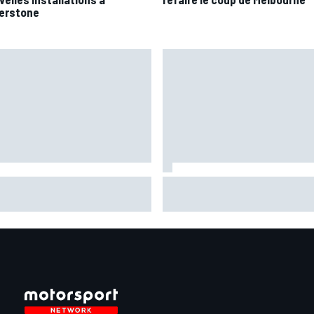
verstone
aia plus gêné qu'il l'avait
Pourquoi la FIA n'interdira pas
giné par son opération du
algorithmes des moteurs en F
s