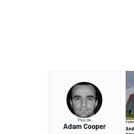
Plus de
FORM
Adam Cooper
And
nou