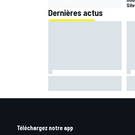
Sil
Dernières actus
Quartararo n'a jamais discuté de
Bagn
2027 avec Yamaha : "J'avais
ima
besoin d'air frais"
bra
Téléchargez notre app