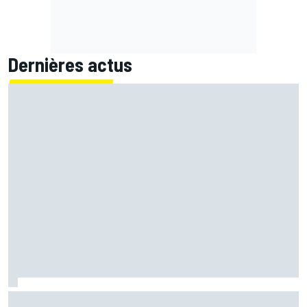
Dernières actus
Marc Márquez démuni face à sa perte de rythme : "Nous