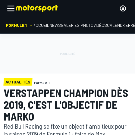
FORMULE 1
ACCUEIL
NEWS
GALERIES PHOTO
VIDÉOS
CALENDRIER
R
ACTUALITÉS
Formule 1
VERSTAPPEN CHAMPION DÈS
2019, C'EST L'OBJECTIF DE
MARKO
Red Bull Racing se fixe un objectif ambitieux pour
la saison 2019 de Formule 1 : faire de Max