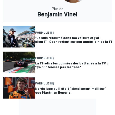
Plus de
Benjamin Vinel
FORMULE 1
6 j
"Je suis retourné dans ma voiture et j'ai
pleuré" : Ocon revient sur son année loin de la F1
FORMULE 1
9 j
La F1 retire les données des batteries à la TV :
"Ça n'intéresse pas les fans"
FORMULE 1
11 j
Norris juge qu'il était "simplement meilleur"
que Piastri en Hongrie