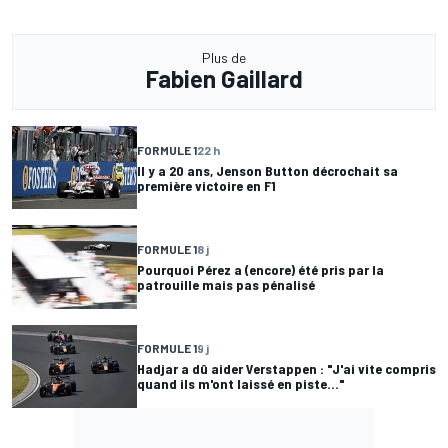
Plus de
Fabien Gaillard
FORMULE 1
22 h
Il y a 20 ans, Jenson Button décrochait sa
première victoire en F1
FORMULE 1
8 j
Pourquoi Pérez a (encore) été pris par la
patrouille mais pas pénalisé
FORMULE 1
9 j
Hadjar a dû aider Verstappen : "J'ai vite compris
quand ils m'ont laissé en piste..."