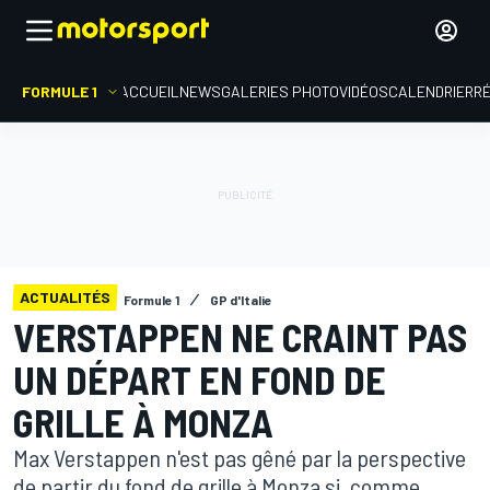
FORMULE 1
ACCUEIL
NEWS
GALERIES PHOTO
VIDÉOS
CALENDRIER
R
ACTUALITÉS
Formule 1
GP d'Italie
VERSTAPPEN NE CRAINT PAS
UN DÉPART EN FOND DE
GRILLE À MONZA
Max Verstappen n'est pas gêné par la perspective
de partir du fond de grille à Monza si, comme