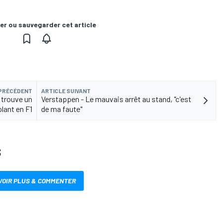
er ou sauvegarder cet article
 PRÉCÉDENT
ARTICLE SUIVANT
l trouve un
Verstappen - Le mauvais arrêt au stand, "c'est
lant en F1
de ma faute"
S
VOIR PLUS & COMMENTER