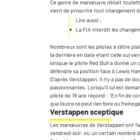
Ce genre de manœuvre n'était toutefois
vient de proscrire tout changement de
Lire aussi :
La FIA interdit les change
Nombreux sont les pilotes à s'être p
la dernière en date étant celle surve
lorsque le pilote Red Bull a donné un
défendre sa position face à Lewis Ham
D'après Verstappen, il n'y a pas de dou
passionnantes. Lorsqu'il lui est deman
pilote de 19 ans répond :
"En fin de com
que l'autre ne peut rien faire au freinage,
Verstappen sceptique
Les manœuvres de Verstappen ont fait 
vendredi soir, où un certain nombre de