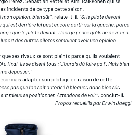
gio Pérez, Sebastian Vettel et Kimi Räikkönen qui se
des incidents de ce type cette saison.
é mon opinion, bien sûr"
, relate-t-il.
"Si le pilote devant
te qui est derrière lui peut encore partir sur la gauche. parce
einage que le pilote devant. Donc je pense qu'ils ne devraient
 plupart des autres pilotes semblent avoir une opinion
ue ses rivaux se sont plaints parce qu'ils voulaient
"Au final, ils se disent tous : 'J'aurais dû faire ça !'. Mais bien
 à me dépasser."
a désormais adapter son pilotage en raison de cette
ense pas que l'on soit autorisé à bloquer, donc bien sûr,
 peut mieux se positionner. Attendons de voir",
conclut-il.
Propos recueillis par Erwin Jaeggi