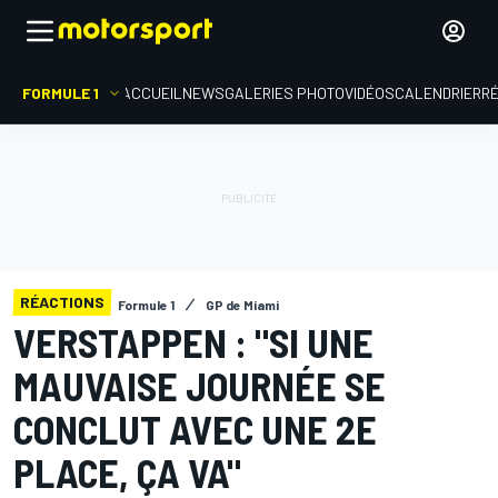
FORMULE 1
ACCUEIL
NEWS
GALERIES PHOTO
VIDÉOS
CALENDRIER
R
RÉACTIONS
Formule 1
GP de Miami
VERSTAPPEN : "SI UNE
MAUVAISE JOURNÉE SE
CONCLUT AVEC UNE 2E
PLACE, ÇA VA"