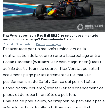
Max Verstappen et la Red Bull RB20 ne se sont pas montrés
aussi dominateurs qu'à l'accoutumée à Miami
Photo de: Sam Bloxham /
Motorsport Images
Désavantagé par un mauvais timing lors de la
neutralisation de la course suite à l’accrochage entre
Logan Sargeant
(
Williams
) et
Kevin Magnussen
(
Haas
)
au 28e des 57 tours de course, Max Verstappen était
également piégé par les errements et le mauvais
positionnement du Safety Car, ce qui permettait à
Lando Norris
(
McLaren
) d’observer son changement de
pneus et de repartir en tête du peloton.
Chaussé de pneus durs, Verstappen ne parvenait pas à
suivre le rythme du pilote britannique, qui allait