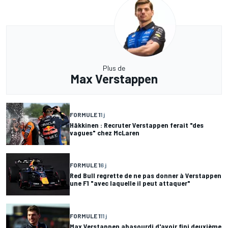
Plus de
Max Verstappen
FORMULE 1
1 j
Häkkinen : Recruter Verstappen ferait "des
vagues" chez McLaren
FORMULE 1
6 j
Red Bull regrette de ne pas donner à Verstappen
une F1 "avec laquelle il peut attaquer"
FORMULE 1
11 j
Max Verstappen abasourdi d'avoir fini deuxième