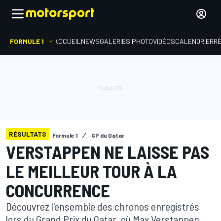
FORMULE 1
ACCUEIL
NEWS
GALERIES PHOTO
VIDÉOS
CALENDRIER
R
RÉSULTATS
Formule 1
GP du Qatar
VERSTAPPEN NE LAISSE PAS
LE MEILLEUR TOUR À LA
CONCURRENCE
Découvrez l'ensemble des chronos enregistrés
lors du Grand Prix du Qatar, où Max Verstappen