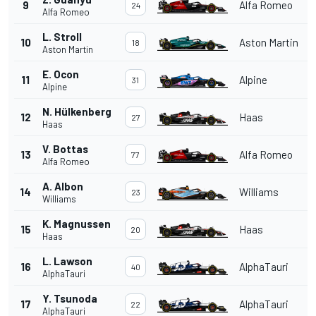
9
Alfa Romeo
24
Alfa Romeo
L. Stroll
10
Aston Martin
18
Aston Martin
E. Ocon
11
Alpine
31
Alpine
N. Hülkenberg
12
Haas
27
Haas
V. Bottas
13
Alfa Romeo
77
Alfa Romeo
A. Albon
14
Williams
23
Williams
K. Magnussen
15
Haas
20
Haas
L. Lawson
16
AlphaTauri
40
AlphaTauri
Y. Tsunoda
17
AlphaTauri
22
AlphaTauri