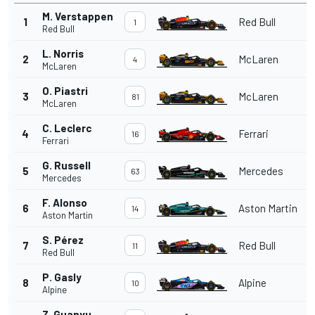
M. Verstappen
1
Red Bull
1
Red Bull
L. Norris
2
McLaren
4
McLaren
O. Piastri
3
McLaren
81
McLaren
C. Leclerc
4
Ferrari
16
Ferrari
G. Russell
5
Mercedes
63
Mercedes
F. Alonso
6
Aston Martin
14
Aston Martin
S. Pérez
7
Red Bull
11
Red Bull
P. Gasly
8
Alpine
10
Alpine
Z. Guanyu