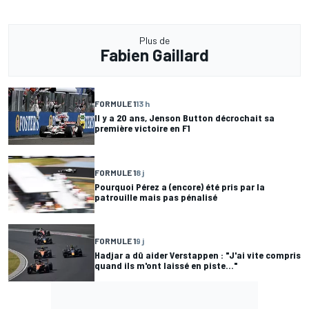
Plus de
Fabien Gaillard
FORMULE 1
13 h
Il y a 20 ans, Jenson Button décrochait sa
première victoire en F1
FORMULE 1
8 j
Pourquoi Pérez a (encore) été pris par la
patrouille mais pas pénalisé
FORMULE 1
9 j
Hadjar a dû aider Verstappen : "J'ai vite compris
quand ils m'ont laissé en piste..."