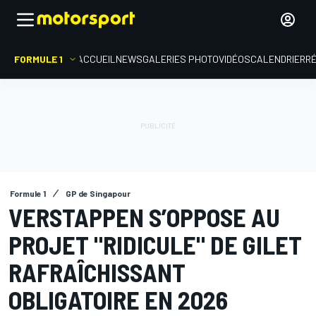
FORMULE 1
ACCUEIL
NEWS
GALERIES PHOTO
VIDÉOS
CALENDRIER
R
Formule 1
GP de Singapour
VERSTAPPEN S’OPPOSE AU
PROJET "RIDICULE" DE GILET
RAFRAÎCHISSANT
OBLIGATOIRE EN 2026