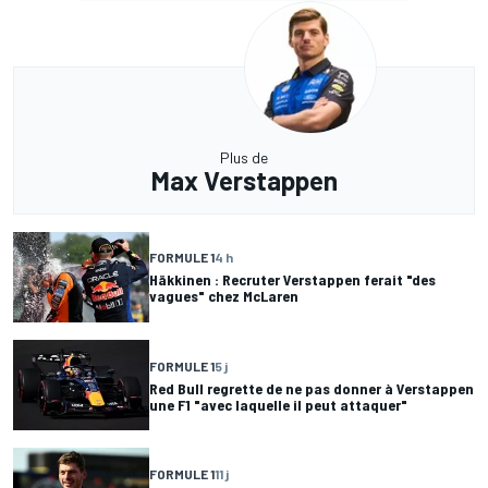
Plus de
Max Verstappen
FORMULE 1
4 h
Häkkinen : Recruter Verstappen ferait "des
vagues" chez McLaren
FORMULE 1
5 j
Red Bull regrette de ne pas donner à Verstappen
une F1 "avec laquelle il peut attaquer"
FORMULE 1
11 j